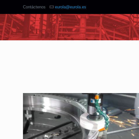
Contáctenos
eurola@eurola.es