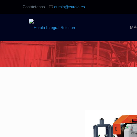
Contáctenos
eurola@eurola.es
MÁ