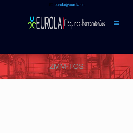
eurola@eurola.es
ZMM-TOS